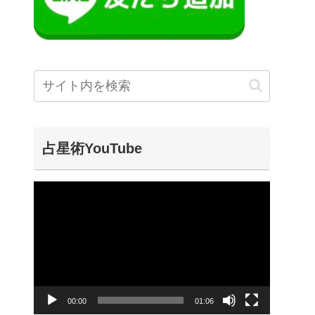
占星術YouTube
動
画
プ
レ
ー
00:00
01:06
ヤ