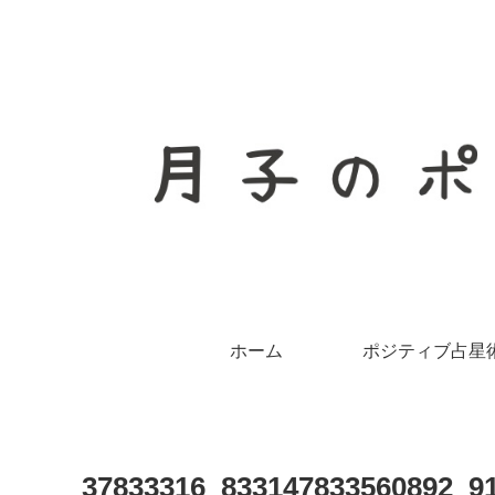
ホーム
ポジティブ占星
37833316_833147833560892_9